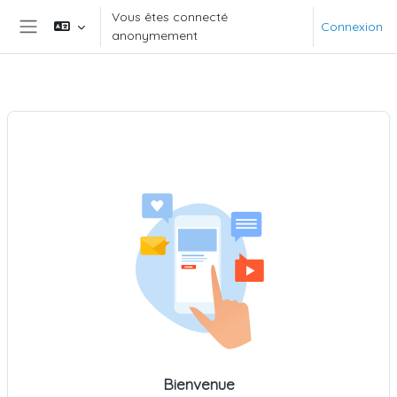
Passer au contenu principal
Vous êtes connecté
Connexion
anonymement
Panneau latéral
Bienvenue