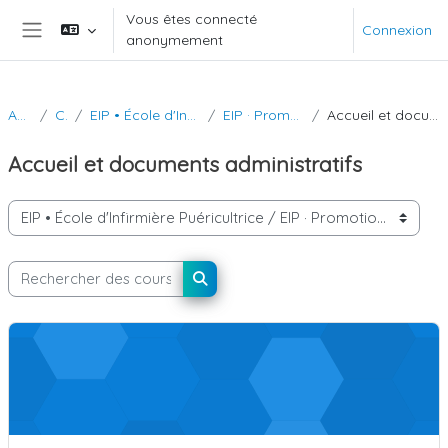
Passer au contenu principal
Vous êtes connecté
Connexion
anonymement
Panneau latéral
Accueil
Cours
EIP • École d'Infirmière Puéricultrice
EIP · Promotion 2024-2025
Accueil et documents administratifs
Accueil et documents administratifs
Catégories de cours
Rechercher des cours
Rechercher des cours
Règlement intérieur et chartes 2024-2025