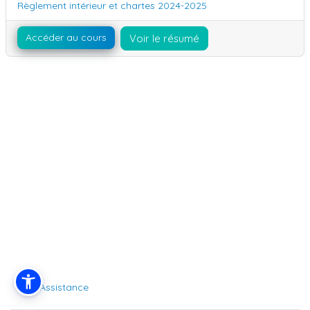
Nom du cours
Règlement intérieur et chartes 2024-2025
Accéder au cours
Voir le résumé
Assistance