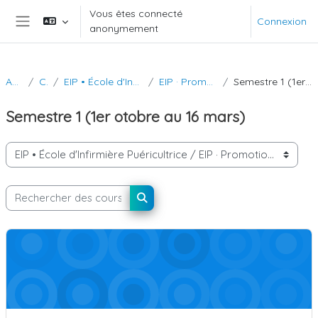
Passer au contenu principal
Vous êtes connecté
Connexion
anonymement
Panneau latéral
Accueil
Cours
EIP • École d'Infirmière Puéricultrice
EIP · Promotion 2024-2025
Semestre 1 (1er otobre au 16 mars)
Semestre 1 (1er otobre au 16 mars)
Catégories de cours
Rechercher des cours
Rechercher des cours
U.E 1.1 Raisonnement clinique