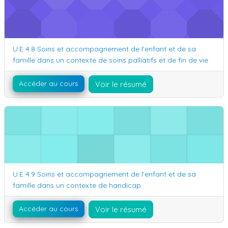
Nom du cours
U.E 4.8 Soins et accompagnement de l'enfant et de sa
famille dans un contexte de soins palliatifs et de fin de vie
Accéder au cours
Voir le résumé
U.E 4.9 Soins et accompagnement de l'enfant et de sa famille da
Nom du cours
U.E 4.9 Soins et accompagnement de l'enfant et de sa
famille dans un contexte de handicap
Accéder au cours
Voir le résumé