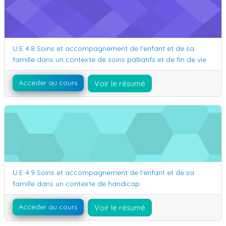
Nom du cours
U.E 4.8 Soins et accompagnement de l'enfant et de sa
famille dans un contexte de soins palliatifs et de fin de vie
Accéder au cours
Voir le résumé
U.E 4.9 Soins et accompagnement de l'enfant et de sa famille da
Nom du cours
U.E 4.9 Soins et accompagnement de l'enfant et de sa
famille dans un contexte de handicap
Accéder au cours
Voir le résumé