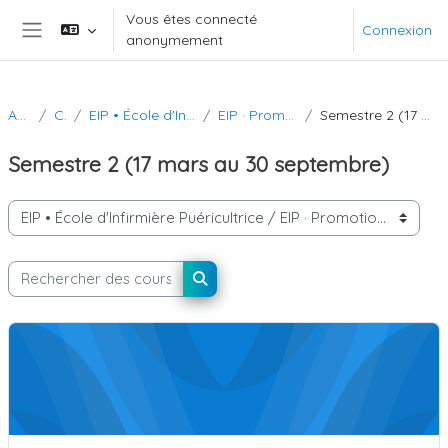
Passer au contenu principal
Vous êtes connecté
Connexion
anonymement
Panneau latéral
Accueil
Cours
EIP • École d'Infirmière Puéricultrice
EIP · Promotion 2024-2025
Semestre 2 (17 mars au 30 septembre)
Semestre 2 (17 mars au 30 septembre)
Catégories de cours
Rechercher des cours
Rechercher des cours
U.E 1.1 Raisonnement clinique