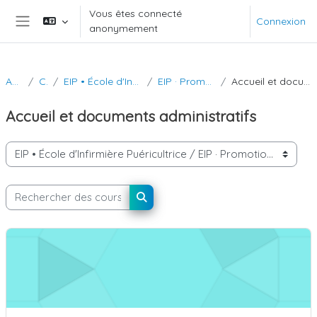
Passer au contenu principal
Vous êtes connecté
Connexion
anonymement
Panneau latéral
Accueil
Cours
EIP • École d'Infirmière Puéricultrice
EIP · Promotion 2025-2026
Accueil et documents administratifs
Accueil et documents administratifs
Catégories de cours
Rechercher des cours
Rechercher des cours
Règlement intérieur et chartes 2025-2026