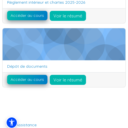
Nom du cours
Règlement intérieur et chartes 2025-2026
Accéder au cours
Voir le résumé
Dépôt de documents
Nom du cours
Dépôt de documents
Accéder au cours
Voir le résumé
Assistance