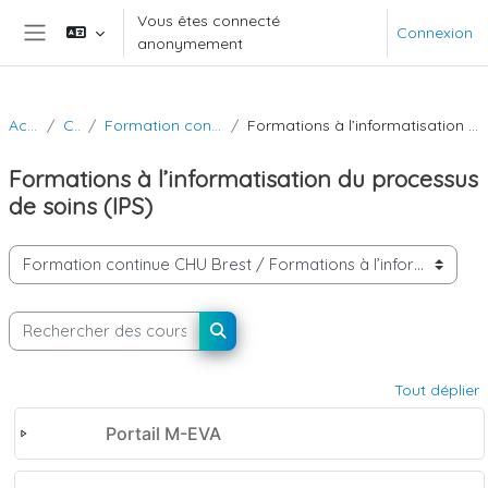
Passer au contenu principal
Vous êtes connecté
Connexion
anonymement
Panneau latéral
Accueil
Cours
Formation continue CHU Brest
Formations à l’informatisation du processus de soins (IPS)
Formations à l’informatisation du processus
de soins (IPS)
Catégories de cours
Rechercher des cours
Rechercher des cours
Tout déplier
Portail M-EVA