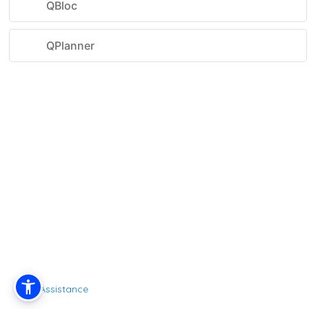
QBloc
QPlanner
Assistance