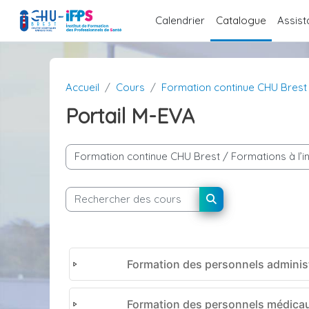
Passer au contenu principal
Calendrier
Catalogue
Assist
Accueil
Cours
Formation continue CHU Brest
Portail M-EVA
Catégories de cours
Rechercher des cours
Rechercher des cou
Formation des personnels administ
Formation des personnels médica